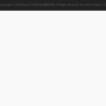
Copyright © 2026
Discuz! N7演示站
版权所有
All Rights Reserved.
Powered by
Discuz!
X