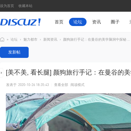
设为首页
收藏本站
首页
论坛
资讯
圈子
»
论坛
›
魅力都市
›
新闻资讯
›
颜狗旅行手记：在曼谷的美学脑洞中探秘 ...
Di
发新帖
sc
u
[美不美, 看长腿]
颜狗旅行手记：在曼谷的美
z!
N
发表于
2020-10-26 18:35:43
|
查看全部
阅读模式
7
模
板
演
示