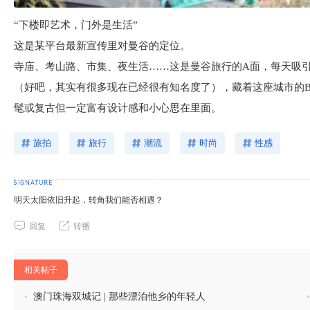
“下楼即艺术，门外是生活”
这是某平台最新宣传里对曼谷的定位。
寺庙、考山路、市集、夜生活……这是曼谷旅行的A面，每天吸引
（好吧，其实有很多现在已经很有知名度了），藏着这座城市的
髦或复古但一定富有设计感和小心思在里面。
旅拍
旅行
潮流
时尚
性感
明天太阳依旧升起，转角我们能否相遇？
回复
转播
相关帖子
•
澳门珠海双城记 | 那些漂泊他乡的年轻人