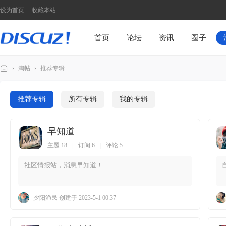
设为首页
收藏本站
首页
论坛
资讯
圈子
›
淘帖
›
推荐专辑
Di
sc
推荐专辑
所有专辑
我的专辑
u
z!
早知道
N
主题 18
|
订阅 6
|
评论 5
7
社区情报站，消息早知道！
模
板
夕阳渔民
创建于 2023-5-1 00:37
演
示