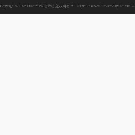
Copyright © 2026
Discuz! N7演示站
版权所有
All Rights Reserved.
Powered by
Discuz!
X