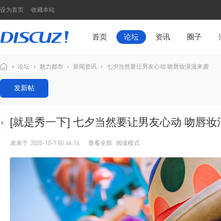
设为首页
收藏本站
首页
论坛
资讯
圈子
»
论坛
›
魅力都市
›
新闻资讯
›
七夕当然要让男友心动 吻唇妆浪漫来袭
Di
发新帖
sc
u
[就是秀一下]
七夕当然要让男友心动 吻唇妆
z!
N
发表于
2020-10-7 00:46:14
|
查看全部
阅读模式
7
模
板
演
示