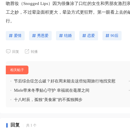
吻唇妆（Snogged Lips）因为很像涂了口红的女生和男朋友
工之妙，不过晕染面积更大，晕染方式更狂野。第一眼看上去的确很像
行。
爱情
秀恩爱
结婚
恋爱
90后
回复
转播
相关帖子
•
节后综合症怎么破？好在周末能去这些短期旅行地找安慰
•
Miele带来冬季贴心守护 幸福就在毫厘之间
•
十八时辰，孤独“美食家”的不孤独脚步
回复
|
共 1 个