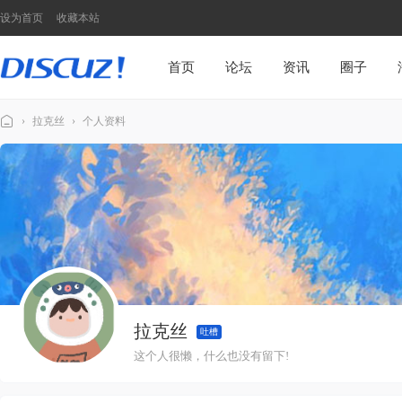
设为首页
收藏本站
首页
论坛
资讯
圈子
›
拉克丝
›
个人资料
Di
sc
u
z!
N
7
模
拉克丝
板
吐槽
演
这个人很懒，什么也没有留下!
示