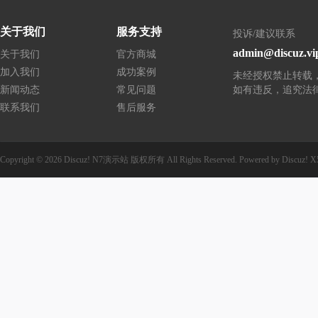
关于我们
服务支持
投诉/建议联系
admin@discuz.vi
关于我们
官方商城
加入我们
成功案例
未经授权禁止转载
新闻动态
常见问题
如有违反，追究法
联系我们
售后服务
Copyright © 2026
Discuz! N7演示站
版权所有
All Rights Reserved.
Powered by
Discuz!
X