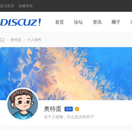
设为首页
收藏本站
首页
论坛
资讯
圈子
›
奥特蛋
›
个人资料
Di
sc
u
z!
N
7
模
奥特蛋
板
冒泡
演
这个人很懒，什么也没有留下!
示