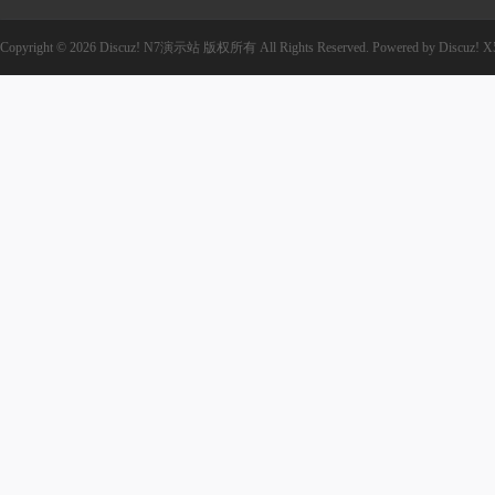
Copyright © 2026
Discuz! N7演示站
版权所有
All Rights Reserved.
Powered by
Discuz!
X