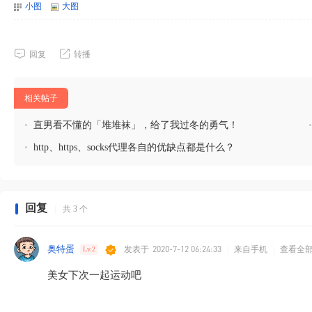
站
小图
大图
回复
转播
相关帖子
•
直男看不懂的「堆堆袜」，给了我过冬的勇气！
•
http、https、socks代理各自的优缺点都是什么？
回复
|
共 3 个
奥特蛋
发表于
2020-7-12 06:24:33
|
来自手机
|
查看全
Lv.2
美女下次一起运动吧