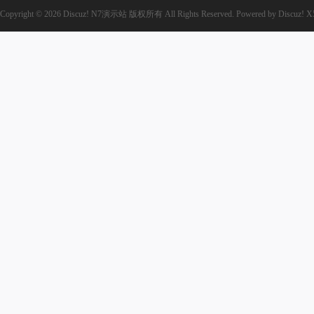
Copyright © 2026
Discuz! N7演示站
版权所有
All Rights Reserved.
Powered by
Discuz!
X