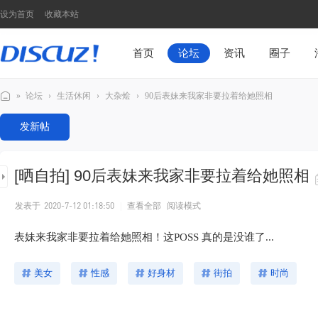
设为首页
收藏本站
首页
论坛
资讯
圈子
»
论坛
›
生活休闲
›
大杂烩
›
90后表妹来我家非要拉着给她照相
Di
发新帖
sc
u
[晒自拍]
90后表妹来我家非要拉着给她照相
z!
N
发表于
2020-7-12 01:18:50
|
查看全部
阅读模式
7
表妹来我家非要拉着给她照相！这POSS 真的是没谁了...
模
板
美女
性感
好身材
街拍
时尚
演
示