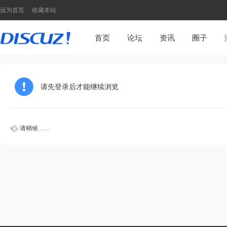
设为首页
收藏本站
首页
论坛
资讯
圈子
请先登录后才能继续浏览
请稍候……