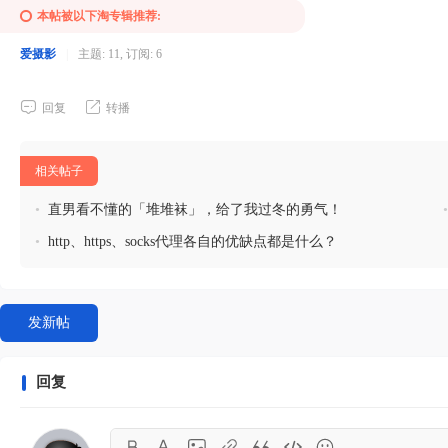
本帖被以下淘专辑推荐:
爱摄影
|
主题: 11, 订阅: 6
回复
转播
相关帖子
•
直男看不懂的「堆堆袜」，给了我过冬的勇气！
•
http、https、socks代理各自的优缺点都是什么？
发新帖
回复