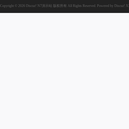
Copyright © 2026
Discuz! N7演示站
版权所有
All Rights Reserved.
Powered by
Discuz!
X