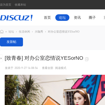
设为首页
收藏本站
首页
论坛
资讯
圈子
»
论坛
›
生活休闲
›
大咖秀
›
对办公室恋情说YESorNO
Di
发新帖
sc
u
[致青春]
对办公室恋情说YESorNO
z!
N
发表于
2020-9-27 16:08:56
|
查看全部
阅读模式
7
模
板
演
示