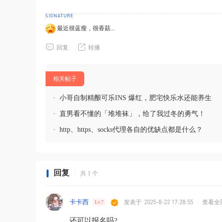
最近很蓝瘦，很香菇...
回复
转播
相关帖子
•
小哥自制精酿可乐INS 爆红，肥宅快乐水还能养生
•
直男看不懂的「堆堆袜」，给了我过冬的勇气！
•
http、https、socks代理各自的优缺点都是什么？
回复
|
共 1 个
卡卡西
发表于
2025-8-22 17:28:55
|
查看全
Lv.7
还可以报名吗?