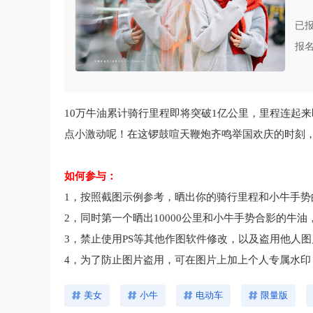
站
已报
报名
10万牛油累计骑行里程即将突破1亿公里，里程连起
点小激动呢！在这锣鼓喧天鞭炮齐鸣举国欢庆的时刻
如何参与：
1，按照截图示例参考，晒出你的骑行里程和小牛手
2，同时第一个晒出10000公里和小牛手势合影的牛
3，禁止使用PS等其他作图软件修改，以及盗用他人
4，为了防止图片盗用，可在图片上加上个人专属水印
美女
小牛
电动车
限量版