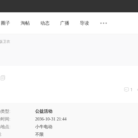
圈子
淘帖
动态
广播
导读
量版卫衣
1
类型:
公益活动
时间:
2036-10-31 21:44
地点:
小牛电动
:
不限