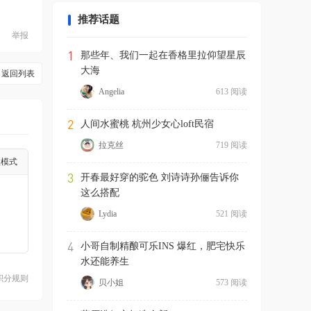
推荐话题
举报
1
那些年、我们一起在香格里拉仰望星辰
大海
返回列表
Angelia
613 阅读
2
人间水蜜桃 杭州少女心loft民宿
拉克丝
719 阅读
级模式
3
开春最好穿的驼色 刘诗诗孙俪告诉你
这么搭配
Lydia
521 阅读
4
小哥自制精酿可乐INS 爆红，肥宅快乐
水还能养生
积分规则
贝小姐
573 阅读