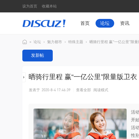
设为首页
收藏本站
首页
论坛
资讯
»
论坛
›
魅力都市
›
特殊主题
›
晒骑行里程 赢“一亿公里”限
Di
发新帖
sc
u
晒骑行里程 赢“一亿公里”限量版卫衣
z!
N
发表于
2020-8-4 17:46:39
|
查看全部
阅读模式
7
模
活动
板
开始
演
活动
示
性别