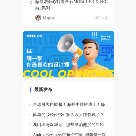
5
藤原浩倾心打造全新MONCLER X FRG
MT系列
Magical
561 阅读
最新发布
全球最大自助餐！海鲜牛排堆成山！每
年800
简单的“好好吃饭”多久没人跟你说了？
澳门珠海双城记 | 那些漂泊他乡的年轻
人
Andres Reisinger的每个空间 都像是一次