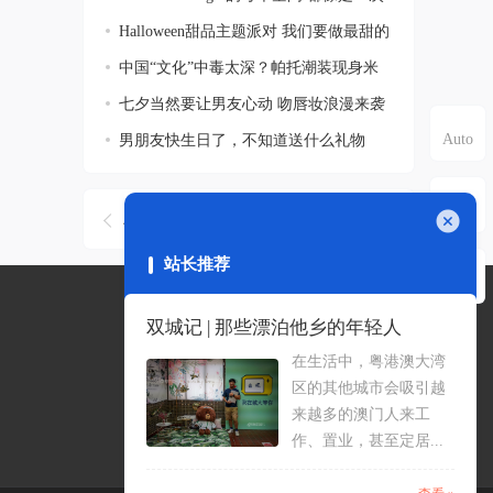
乌
Halloween甜品主题派对 我们要做最甜的
捣蛋
中国“文化”中毒太深？帕托潮装现身米
兰街
七夕当然要让男友心动 吻唇妆浪漫来袭
男朋友快生日了，不知道送什么礼物
好...
上一主题
下一主题
关闭
站长推荐
双城记 | 那些漂泊他乡的年轻人
在生活中，粤港澳大湾
区的其他城市会吸引越
来越多的澳门人来工
添加微信客服
关注公众号
作、置业，甚至定居...