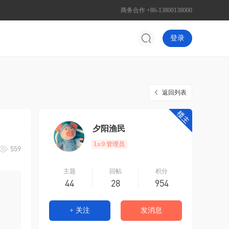
商务合作 +86-13800138000
登录
返回列表
夕阳渔民
Lv.9 管理员
559
主题
回帖
积分
44
28
954
+ 关注
发消息