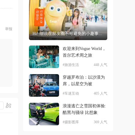
举报
Hi! 细说在朋友圈不可避免的小趣事...
欢迎来到Vogue World，
首尔艺术周之旅
#旅游生活
448 人气
穿越罗布泊：以沙漠为
席，以星空为被
#车迷互动
405 人气
浪漫逃亡之雪国初体验:
酷黑与骚绿 比想象
#摄影图库
369 人气