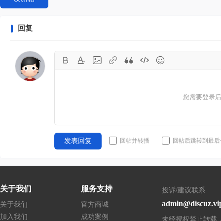
回复
您需要登录
回帖并转播
回帖后跳转到最后
发表回复
关于我们
服务支持
投诉/建议联系
admin@discuz.vi
关于我们
官方商城
加入我们
成功案例
未经授权禁止转载