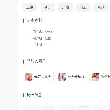
站
主题
动态
广播
日志
相册
基本资料
用户名
demo
用户组
吐槽
生日
-
已加入圈子
你好，夏天
今天长这样
狗年
统计信息