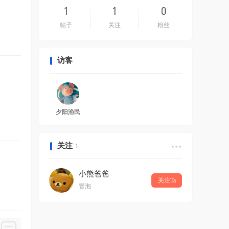
1
1
0
帖子
关注
粉丝
访客
夕阳渔民
关注
1
小熊爸爸
关注Ta
冒泡