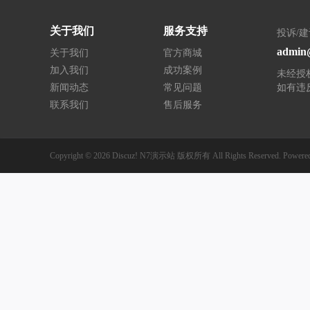
关于我们
服务支持
投诉/
admin@
关于我们
官方商城
加入我们
成功案例
未经授
新闻动态
常见问题
如有违
联系我们
售后服务
Copyright © 2026
Discuz! N7演示站
版权所有
All Rights Reserved.
Powere