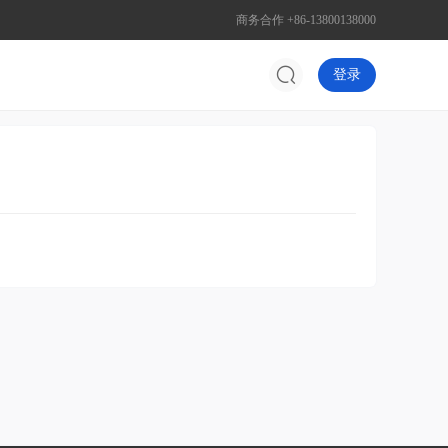
商务合作 +86-13800138000
登录