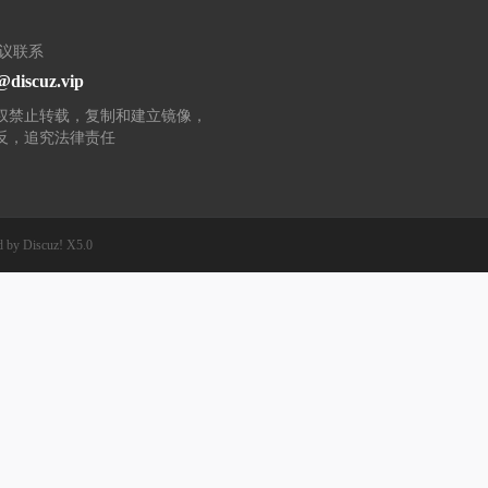
建议联系
discuz.vip
权禁止转载，复制和建立镜像，
反，追究法律责任
d by
Discuz!
X5.0