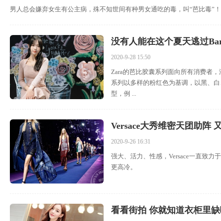
男人总会嫌弃女生有公主病，殊不知世间有种男女通吃的毒，叫“芭比毒”！
没有人能在这个夏天逃过Barbi
2020-9-28 15:50
Zara的芭比胶囊系列面向所有消费
系列以多样的粉红色为基调，以黑、白
型，例 ...
Versace大秀维密天团助
2020-9-26 16:31
强大、活力、性感，Versace一直致
更高冷。
看看街拍 你就知道衣柜里