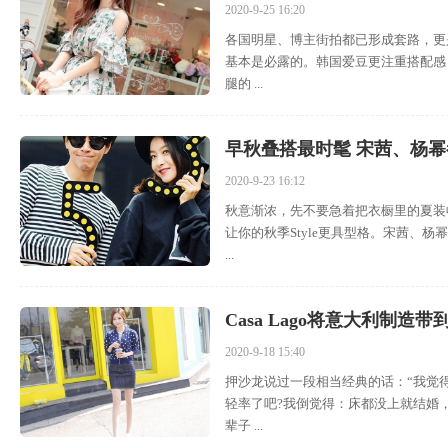
2020-9-25 16:20
各国明星、博主街拍都已形成套路，更
基本是必露的。韩国爱豆更注重搭配感
腿的 ...
早秋叠搭最时髦 宋茜、杨幂都
2020-9-23 16:12
秋意渐浓，先不要急着把衣橱里的夏装收
让你的秋季Style更具型格。宋茜、
...
Casa Lago将意大利制
2020-9-18 15:40
押沙龙说过一段相当经典的话：“我觉
轻率了吧?我倒觉得：床都没上就结婚
辈子 ...