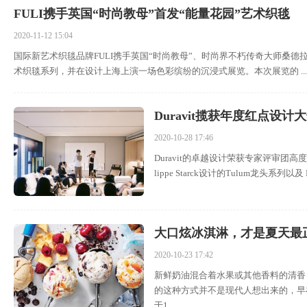
FULI携手英国“时尚教母”首发“能量花园”艺术织毯
2020-11-12 15:04
国际新艺术织毯品牌FULI携手英国“时尚教母”、时尚界不朽传奇大师桑德拉·罗德斯女爵（
术织毯系列，并在设计上海上演一场色彩缤纷的沉浸式展览。本次展览的 ...
Duravit揽获年度红点设计
2020-10-28 17:46
Duravit的卓越设计荣获专家评审团高度赞誉
lippe Starck设计的Tulum龙头系列
大口炫冰淇淋，才是夏天最
2020-10-23 17:42
新鲜奶油混合着水果或其他香料的清香
的这种方式并不是现代人想出来的，早在很
于1 ...