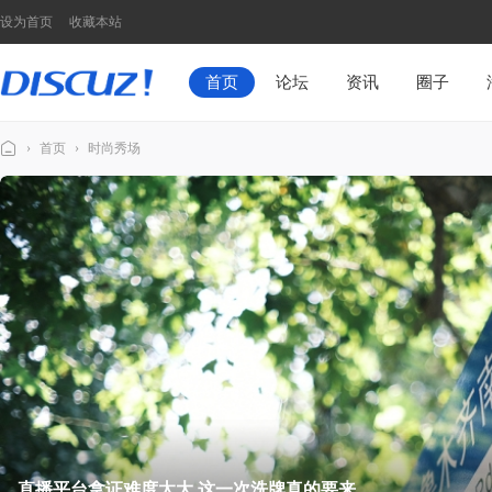
设为首页
收藏本站
首页
论坛
资讯
圈子
›
首页
›
时尚秀场
Di
sc
u
z!
N
7
模
板
演
示
直播平台拿证难度太大 这一次洗牌真的要来