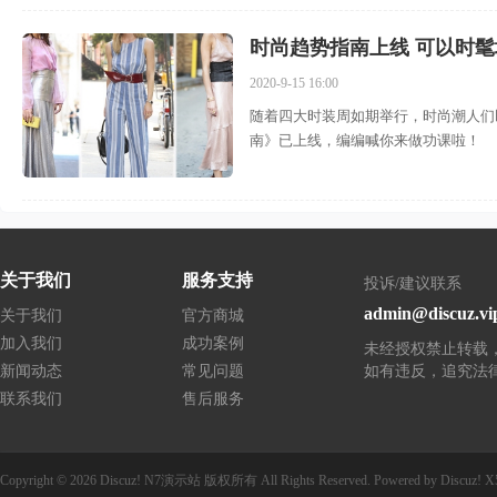
时尚趋势指南上线 可以时
2020-9-15 16:00
随着四大时装周如期举行，时尚潮人们
南》已上线，编编喊你来做功课啦！
关于我们
服务支持
投诉/建议联系
admin@discuz.vi
关于我们
官方商城
加入我们
成功案例
未经授权禁止转载
新闻动态
常见问题
如有违反，追究法
联系我们
售后服务
Copyright © 2026
Discuz! N7演示站
版权所有
All Rights Reserved.
Powered by
Discuz!
X