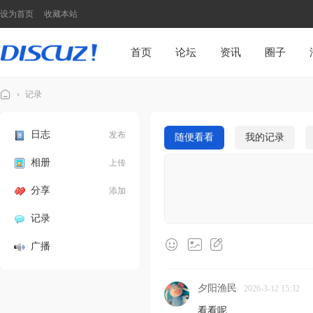
设为首页
收藏本站
首页
论坛
资讯
圈子
›
记录
Di
sc
日志
发布
随便看看
我的记录
u
相册
上传
z!
分享
添加
N
7
记录
模
广播
板
演
夕阳渔民
2026-3-12 15:32
示
看看呢