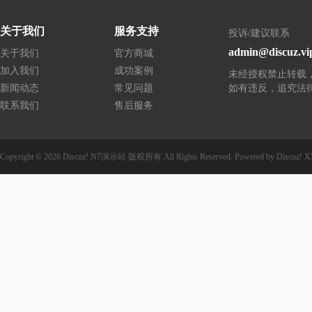
关于我们
服务支持
投诉/建议联系
admin@discuz.vi
关于我们
官方商城
加入我们
成功案例
未经授权禁止转载
新闻动态
常见问题
如有违反，追究法
联系我们
售后服务
Copyright © 2026
Discuz! N7演示站
版权所有
All Rights Reserved.
Powered by
Discuz!
X