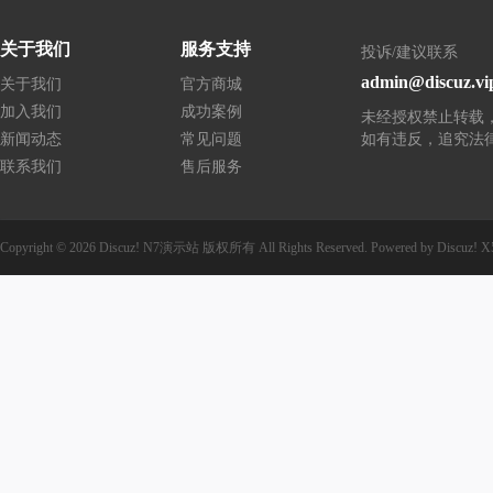
关于我们
服务支持
投诉/建议联系
admin@discuz.vi
关于我们
官方商城
加入我们
成功案例
未经授权禁止转载
新闻动态
常见问题
如有违反，追究法
联系我们
售后服务
Copyright © 2026
Discuz! N7演示站
版权所有
All Rights Reserved.
Powered by
Discuz!
X