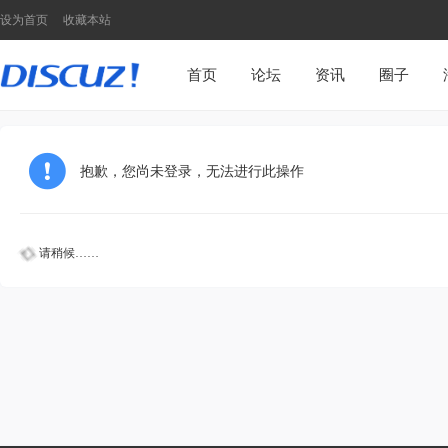
设为首页
收藏本站
首页
论坛
资讯
圈子
抱歉，您尚未登录，无法进行此操作
请稍候……