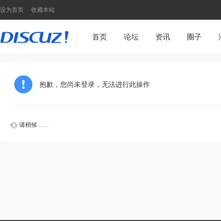
设为首页
收藏本站
首页
论坛
资讯
圈子
抱歉，您尚未登录，无法进行此操作
请稍候……