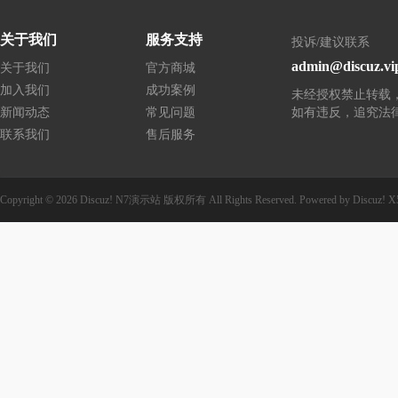
关于我们
服务支持
投诉/建议联系
admin@discuz.vi
关于我们
官方商城
加入我们
成功案例
未经授权禁止转载
新闻动态
常见问题
如有违反，追究法
联系我们
售后服务
Copyright © 2026
Discuz! N7演示站
版权所有
All Rights Reserved.
Powered by
Discuz!
X