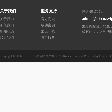
关于我们
服务支持
投诉/建议联系
admin@discuz.vi
关于我们
官方商城
加入我们
成功案例
未经授权禁止转载
新闻动态
常见问题
如有违反，追究法
联系我们
售后服务
Copyright © 2026
Discuz! N7演示站
版权所有
All Rights Reserved.
Powered by
Discuz!
X