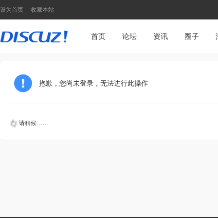
设为首页
收藏本站
首页
论坛
资讯
圈子
抱歉，您尚未登录，无法进行此操作
请稍候……