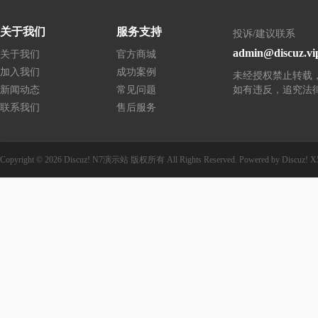
关于我们
服务支持
投诉/建议联系
admin@discuz.vi
关于我们
官方商城
加入我们
成功案例
未经授权禁止转载
新闻动态
常见问题
如有违反，追究法
联系我们
售后服务
Copyright © 2026
Discuz! N7演示站
版权所有
All Rights Reserved.
Powered by
Discuz!
X