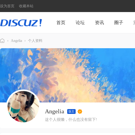
设为首页
收藏本站
首页
论坛
资讯
圈子
›
Angelia
›
个人资料
Di
sc
u
z!
N
7
模
Angelia
板
版主
演
这个人很懒，什么也没有留下!
示