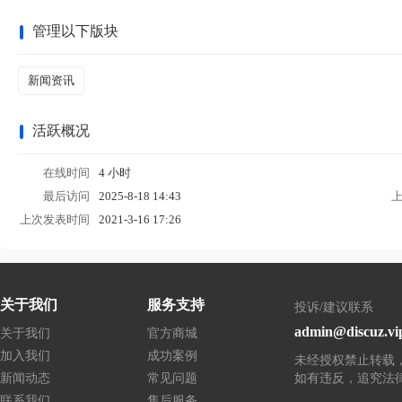
管理以下版块
新闻资讯
活跃概况
在线时间
4 小时
最后访问
2025-8-18 14:43
上次发表时间
2021-3-16 17:26
关于我们
服务支持
投诉/建议联系
admin@discuz.vi
关于我们
官方商城
加入我们
成功案例
未经授权禁止转载
新闻动态
常见问题
如有违反，追究法
联系我们
售后服务