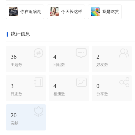
你在追啥剧
今天长这样
我是吃货
统计信息
36
4
2
主题数
回帖数
好友数
3
4
0
日志数
相册数
分享数
20
贡献